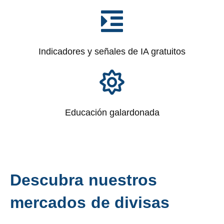
Indicadores y señales de IA gratuitos
Educación galardonada
D
e
s
c
u
b
r
a
n
u
e
s
t
r
o
s
m
e
r
c
a
d
o
s
d
e
d
i
v
i
s
a
s