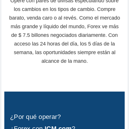
Opere con pares de divisas especulando sobre
los cambios en los tipos de cambio. Compre
barato, venda caro o al revés. Como el mercado
más grande y líquido del mundo, Forex ve más
de $ 7.5 billones negociados diariamente. Con
acceso las 24 horas del día, los 5 días de la
semana, las oportunidades siempre están al
alcance de la mano.
¿
P
o
r
q
u
é
o
p
e
r
a
r
?
¿
F
o
r
e
x
c
o
n
I
C
M
.
c
o
m
?