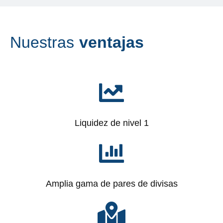
N
u
e
s
t
r
a
s
v
e
n
t
a
j
a
s
Liquidez de nivel 1
Amplia gama de pares de divisas