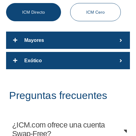
ICM Directo
ICM Cero
Mayores
Exótico
P
r
e
g
u
n
t
a
s
f
r
e
c
u
e
n
t
e
s
¿ICM.com ofrece una cuenta
Swap-Free?