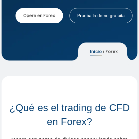
Opere en Forex
Prueba la demo gratuita
Inicio
/ Forex
¿
Q
u
é
e
s
e
l
t
r
a
d
i
n
g
d
e
C
F
D
e
n
F
o
r
e
x
?