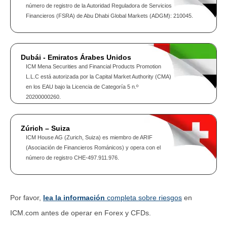
número de registro de la Autoridad Reguladora de Servicios
Financieros (FSRA) de Abu Dhabi Global Markets (ADGM): 210045.
Dubái - Emiratos Árabes Unidos
ICM Mena Securities and Financial Products Promotion
L.L.C está autorizada por la Capital Market Authority (CMA)
en los EAU bajo la Licencia de Categoría 5 n.º
20200000260.
Zúrich – Suiza
ICM House AG (Zurich, Suiza) es miembro de ARIF
(Asociación de Financieros Románicos) y opera con el
número de registro CHE-497.911.976.
Por favor,
lea la información
completa sobre riesgos
en
ICM.com antes de operar en Forex y CFDs.