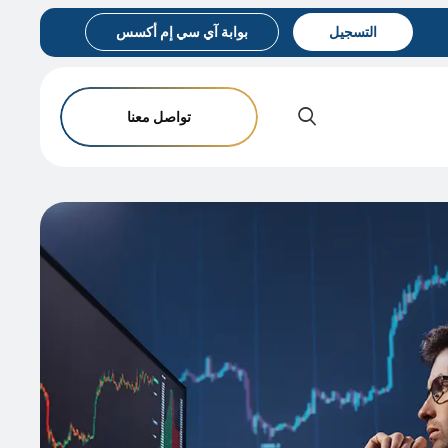
التسجيل
بوابة آي سي إم أكسس
تواصل معنا