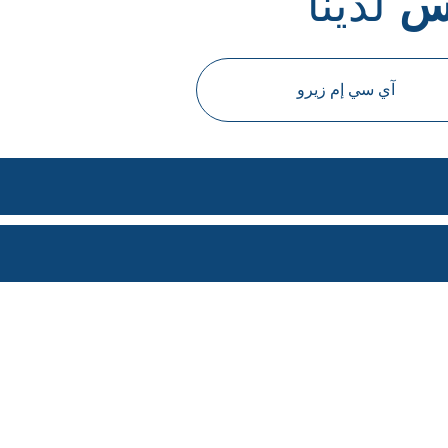
س
لدينا
آي سي إم زيرو