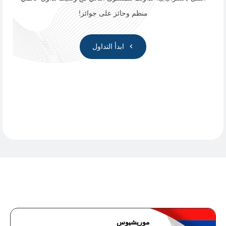
منظم وحائز على جوائز!
ابدأ التداول
موريشيوس