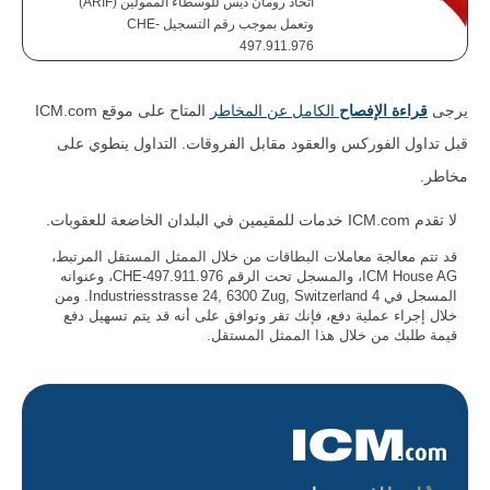
اتحاد رومان ديس للوسطاء الممولين (ARIF)
وتعمل بموجب رقم التسجيل CHE-
497.911.976
يرجى
قراءة الإفصاح
الكامل عن المخاطر
المتاح على موقع ICM.com
قبل تداول الفوركس والعقود مقابل الفروقات. التداول ينطوي على
مخاطر.
لا تقدم ICM.com خدمات للمقيمين في البلدان الخاضعة للعقوبات.
قد تتم معالجة معاملات البطاقات من خلال الممثل المستقل المرتبط،
ICM House AG، والمسجل تحت الرقم CHE-497.911.976، وعنوانه
المسجل في 4 Industriesstrasse 24, 6300 Zug, Switzerland. ومن
خلال إجراء عملية دفع، فإنك تقر وتوافق على أنه قد يتم تسهيل دفع
قيمة طلبك من خلال هذا الممثل المستقل.