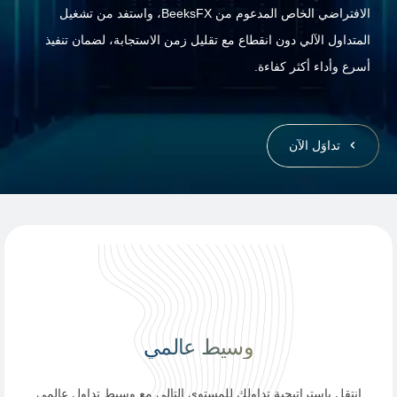
الافتراضي الخاص المدعوم من BeeksFX، واستفد من تشغيل
المتداول الآلي دون انقطاع مع تقليل زمن الاستجابة، لضمان تنفيذ
أسرع وأداء أكثر كفاءة.
تداوَل الآن
وسيط عالمي
انتقل باستراتيجية تداولك للمستوى التالي مع وسيط تداول عالمي