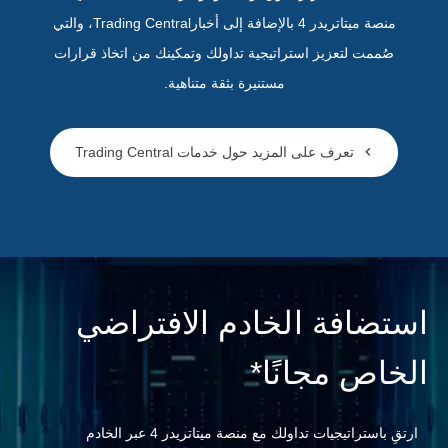
منصة ميتاتريدر 4 بالإضافة إلى أخبارTrading Central، والتي
صُممت لتعزيز استراتيجية تداولك وتمكينك من اتخاذ قرارات
مستنيرة بثقة متناهية.
تعرف على المزيد حول خدمات Trading Central
استضافة الخادم الافتراضي
الخاص مجانًا*
ارتقِ باستراتيجيات تداولك مع منصة ميتاتريدر 4 عبر الخادم