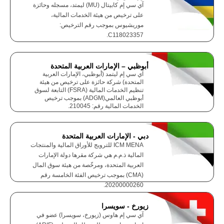
آي سي إم كابيتال (MU) ليمتد، مسجله وحائزة
على ترخيص من هيئة الخدمات المالية،
موريشيوس بموجب رقم الترخيص:
C118023357.
أبوظبي – الإمارات العربية المتحدة
آي سي إم ليتمد (أبوظبي، الإمارات العربية
المتحدة) شركة حائزة على ترخيص من هيئة
تنظيم الخدمات المالية (FSRA) التابعة لسوق
أبوظبي العالمي(ADGM) بموجب ترخيص
الخدمات المالية رقم: 210045.
دبي - الإمارات العربية المتحدة
ICM MENA للترويج للأوراق المالية والمنتجات
المالية ذ.م.م هي شركة مقرها دولة الإمارات
العربية المتحدة، ومرخّصة من هيئة سوق المال
(CMA) بموجب ترخيص الفئة الخامسة رقم
20200000260.
زيورخ - سويسرا
آي سي إم هاوس (زيورخ، سويسرا) عضو في