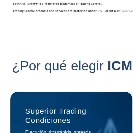
¿
P
o
r
q
u
é
e
l
e
g
i
r
I
C
M
Superior Trading
Condiciones
Ejecución ultrarrápida, spreads