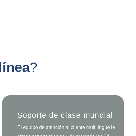
l
í
n
e
a
?
Soporte de clase mundial
El equipo de atención al cliente multilingüe le