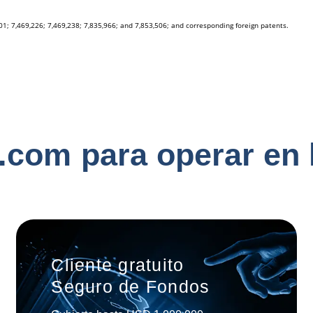
.
c
o
m
p
a
r
a
o
p
e
r
a
r
e
n
Cliente gratuito
Seguro de
Fondos