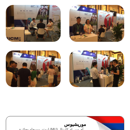
موريشيوس
آي سي إم كابيتال (MU) ليمتد، مسجله وحائزة