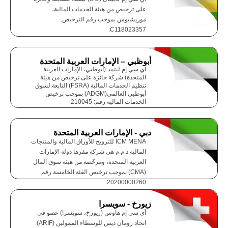
على ترخيص من هيئة الخدمات المالية،
موريشيوس بموجب رقم الترخيص:
C118023357.
أبوظبي – الإمارات العربية المتحدة
آي سي إم ليتمد (أبوظبي، الإمارات العربية
المتحدة) شركة حائزة على ترخيص من هيئة
تنظيم الخدمات المالية (FSRA) التابعة لسوق
أبوظبي العالمي(ADGM) بموجب ترخيص
الخدمات المالية رقم: 210045.
دبي - الإمارات العربية المتحدة
ICM MENA للترويج للأوراق المالية والمنتجات
المالية ذ.م.م هي شركة مقرها دولة الإمارات
العربية المتحدة، ومرخّصة من هيئة سوق المال
(CMA) بموجب ترخيص الفئة الخامسة رقم
20200000260.
زيورخ - سويسرا
آي سي إم هاوس (زيورخ، سويسرا) عضو في
اتحاد رومان ديس للوسطاء الممولين (ARIF)