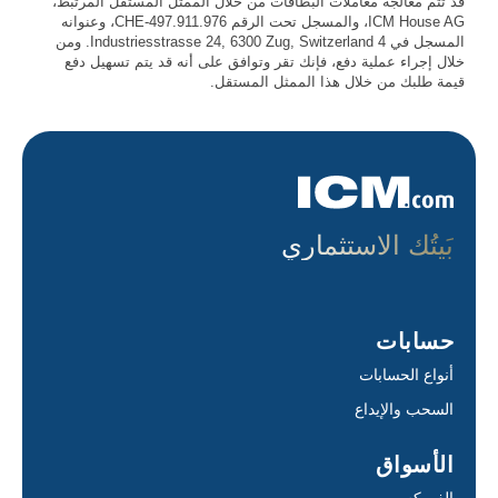
قد تتم معالجة معاملات البطاقات من خلال الممثل المستقل المرتبط،
ICM House AG، والمسجل تحت الرقم CHE-497.911.976، وعنوانه
المسجل في 4 Industriesstrasse 24, 6300 Zug, Switzerland. ومن
خلال إجراء عملية دفع، فإنك تقر وتوافق على أنه قد يتم تسهيل دفع
قيمة طلبك من خلال هذا الممثل المستقل.
بَيتُك الاستثماري
حسابات
أنواع الحسابات
السحب والإيداع
الأسواق