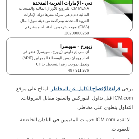
دبي - الإمارات العربية المتحدة
ICM MENA للترويج للأوراق المالية والمنتجات
المالية ذ.م.م هي شركة مقرها دولة الإمارات
العربية المتحدة، ومرخّصة من هيئة سوق المال
(CMA) بموجب ترخيص الفئة الخامسة رقم
20200000260.
زيورخ - سويسرا
آي سي إم هاوس (زيورخ، سويسرا) عضو في
اتحاد رومان ديس للوسطاء الممولين (ARIF)
وتعمل بموجب رقم التسجيل CHE-
497.911.976
يرجى
قراءة الإفصاح
الكامل عن المخاطر
المتاح على موقع
ICM.com قبل تداول الفوركس والعقود مقابل الفروقات.
التداول ينطوي على مخاطر.
لا تقدم ICM.com خدمات للمقيمين في البلدان الخاضعة
للعقوبات.