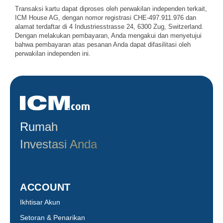
Transaksi kartu dapat diproses oleh perwakilan independen terkait,
ICM House AG, dengan nomor registrasi CHE-497.911.976 dan
alamat terdaftar di 4 Industriesstrasse 24, 6300 Zug, Switzerland.
Dengan melakukan pembayaran, Anda mengakui dan menyetujui
bahwa pembayaran atas pesanan Anda dapat difasilitasi oleh
perwakilan independen ini.
Rumah
Investasi Anda
ACCOUNT
Ikhtisar Akun
Setoran & Penarikan