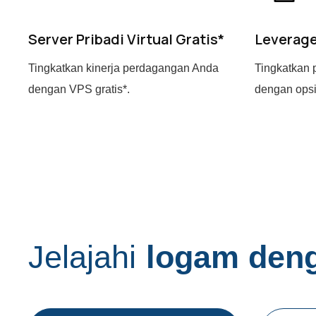
Server Pribadi Virtual Gratis*
Leverage
Tingkatkan kinerja perdagangan Anda
Tingkatkan 
dengan VPS gratis*.
dengan opsi 
J
e
l
a
j
a
h
i
l
o
g
a
m
d
e
n