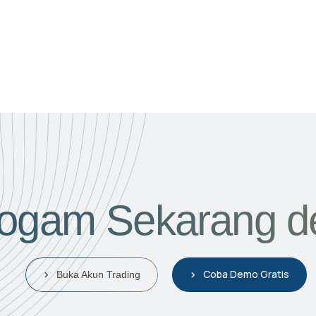
 Logam Sekarang 
Coba Demo Gratis
Buka Akun Trading