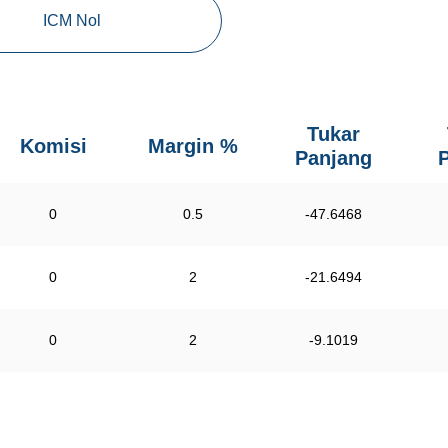
ICM Nol
Tukar
Komisi
Margin %
Panjang
0
0.5
-47.6468
0
2
-21.6494
0
2
-9.1019