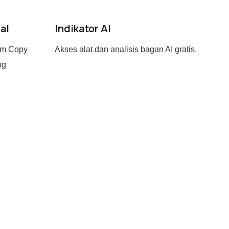
al
Indikator AI
om Copy
Akses alat dan analisis bagan AI gratis.
ng