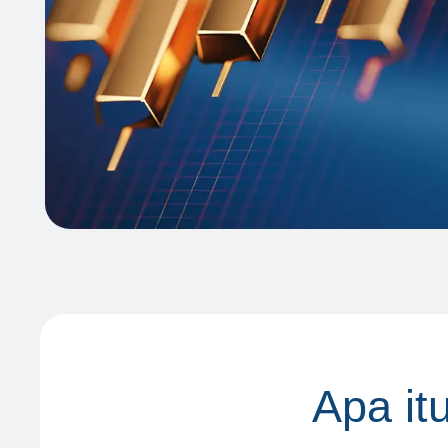
A
p
a
i
t