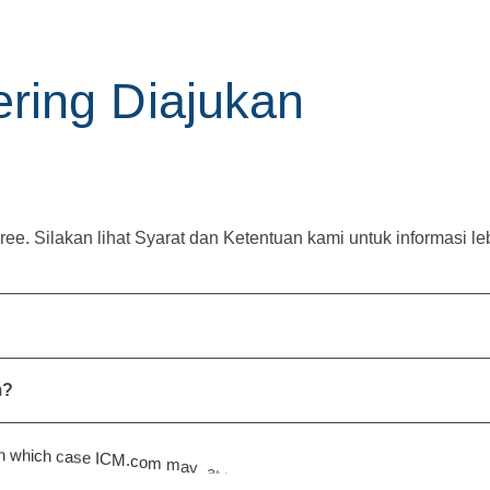
e
r
i
n
g
D
i
a
j
u
k
a
n
. Silakan lihat Syarat dan Ketentuan kami untuk informasi lebi
m?
c
n
w
h
i
c
h
c
a
s
e
I
C
M
.
c
o
m
m
a
y
,
a
t
i
t
s
s
o
l
e
d
i
s
c
r
e
t
i
o
n
,
d
e
c
i
d
e
t
o
l
o
s
e
a
l
l