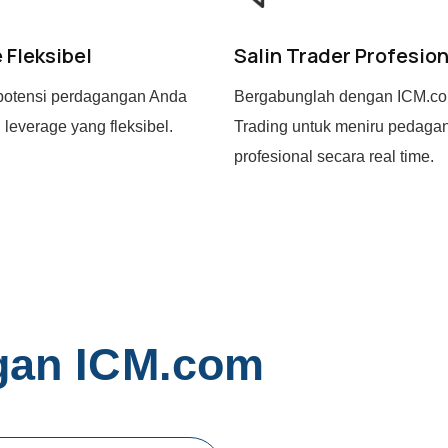
 Fleksibel
Salin Trader Profesion
potensi perdagangan Anda
Bergabunglah dengan ICM.c
leverage yang fleksibel.
Trading untuk meniru pedaga
profesional secara real time.
g
a
n
I
C
M
.
c
o
m