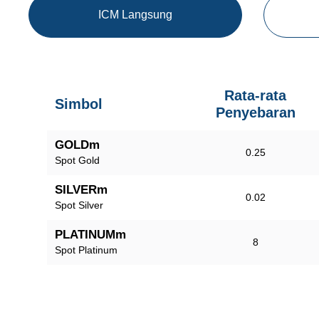
ICM Langsung
Rata-rata
Simbol
Penyebaran
GOLDm
0.25
Spot Gold
SILVERm
0.02
Spot Silver
PLATINUMm
8
Spot Platinum