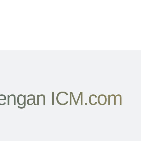
t
n
a
dengan ICM.com