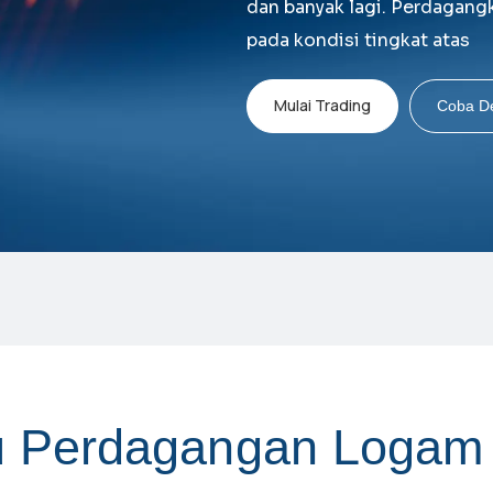
dan banyak lagi. Perdagan
pada kondisi tingkat atas
Mulai Trading
Coba D
u
P
e
r
d
a
g
a
n
g
a
n
L
o
g
a
m