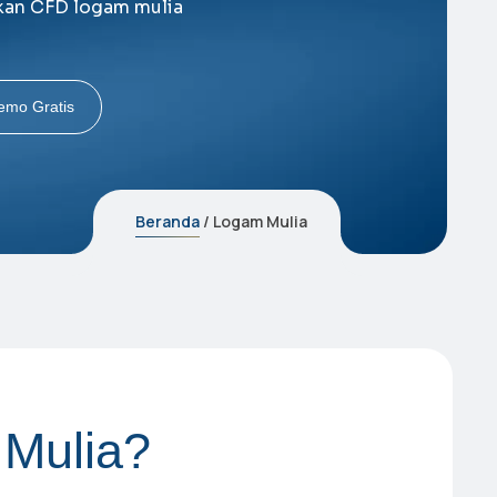
gkan CFD logam mulia
emo Gratis
Beranda
/ Logam Mulia
M
u
l
i
a
?