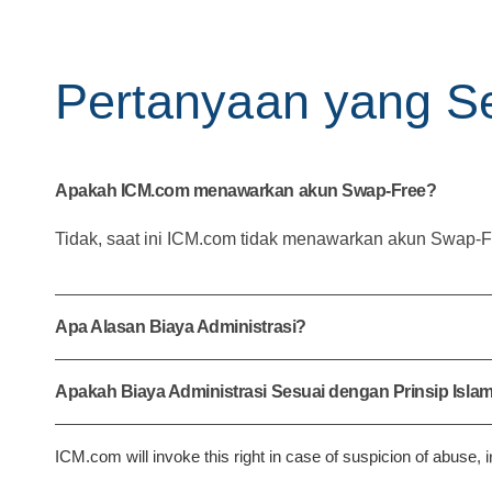
P
e
r
t
a
n
y
a
a
n
y
a
n
g
S
Apakah ICM.com menawarkan akun Swap-Free?
Tidak, saat ini ICM.com tidak menawarkan akun Swap-Free
Apa Alasan Biaya Administrasi?
Apakah Biaya Administrasi Sesuai dengan Prinsip Isla
I
C
M
.
c
o
m
w
i
l
l
i
n
v
o
k
e
t
h
i
s
r
i
g
h
t
i
n
c
a
s
e
o
f
s
u
s
p
i
c
i
o
n
o
f
a
b
u
s
e
,
i