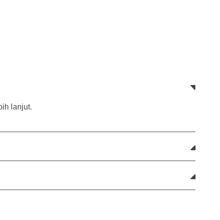
h lanjut.
o
p
e
n
p
o
s
i
t
i
o
n
s
i
n
t
h
e
a
c
c
o
u
n