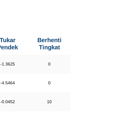
Tukar
Berhenti
Pendek
Tingkat
-1.3625
0
-4.5464
0
-0.0452
10