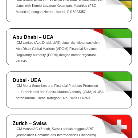
diatur oleh Komisi Layanan Keuangan, Mauritius (FSC
Mauritius) dengan Nomor Lisensi: C118023357.
Abu Dhabi – UEA
ICM Limited (Abu Dhabi, UAE) diatur dan diotorisasi oleh
Abu Dhabi Global Markets (ADGM) Financial Services
Regulatory Authority (FSRA) dengan nomor registrasi:
210045.
Dubai - UEA
ICM Mena Securities and Financial Products Promotion
L.L.C berlisensi dari Capital Market Authority (CMA) di UEA
berdasarkan Lisensi Kategori 5 No. 20200000260.
Zurich – Swiss
ICM House AG (Zurich, Swiss) adalah anggota ARIF
(Association Romande des Intermediaries Financiers)