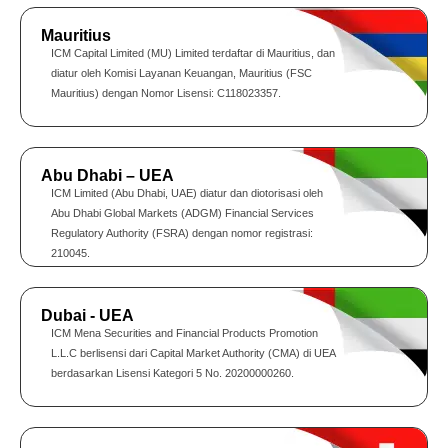
Mauritius
ICM Capital Limited (MU) Limited terdaftar di Mauritius, dan
diatur oleh Komisi Layanan Keuangan, Mauritius (FSC
Mauritius) dengan Nomor Lisensi: C118023357.
Abu Dhabi – UEA
ICM Limited (Abu Dhabi, UAE) diatur dan diotorisasi oleh
Abu Dhabi Global Markets (ADGM) Financial Services
Regulatory Authority (FSRA) dengan nomor registrasi:
210045.
Dubai - UEA
ICM Mena Securities and Financial Products Promotion
L.L.C berlisensi dari Capital Market Authority (CMA) di UEA
berdasarkan Lisensi Kategori 5 No. 20200000260.