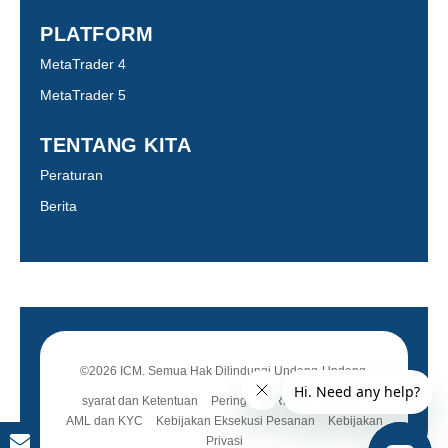
PLATFORM
MetaTrader 4
MetaTrader 5
TENTANG KITA
Peraturan
Berita
©2026 ICM. Semua Hak Dilindungi Undang-Undang.
syarat dan Ketentuan
Peringatan Risiko
Kebijakan
AML dan KYC
Kebijakan Eksekusi Pesanan
Kebijakan
Privasi