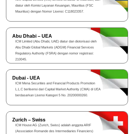
diatur oleh Komisi Layanan Keuangan, Mauritius (FSC
Mauritius) dengan Nomor Lisensi: C118023357.
Abu Dhabi – UEA
ICM Limited (Abu Dhabi, UAE) diatur dan diotorisasi oleh
Abu Dhabi Global Markets (ADGM) Financial Services
Regulatory Authority (FSRA) dengan nomor registrasi:
210045.
Dubai - UEA
ICM Mena Securities and Financial Products Promotion
L.L.C berlisensi dari Capital Market Authority (CMA) di UEA
berdasarkan Lisensi Kategori 5 No. 20200000260.
Zurich – Swiss
ICM House AG (Zurich, Swiss) adalah anggota ARIF
(Association Romande des Intermediaries Financiers)