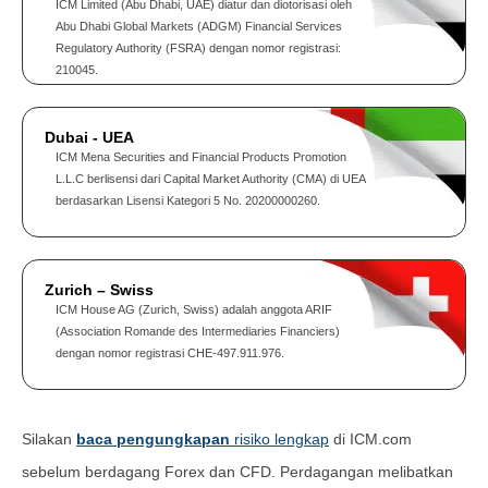
ICM Limited (Abu Dhabi, UAE) diatur dan diotorisasi oleh
Abu Dhabi Global Markets (ADGM) Financial Services
Regulatory Authority (FSRA) dengan nomor registrasi:
210045.
Dubai - UEA
ICM Mena Securities and Financial Products Promotion
L.L.C berlisensi dari Capital Market Authority (CMA) di UEA
berdasarkan Lisensi Kategori 5 No. 20200000260.
Zurich – Swiss
ICM House AG (Zurich, Swiss) adalah anggota ARIF
(Association Romande des Intermediaries Financiers)
dengan nomor registrasi CHE-497.911.976.
Silakan
baca pengungkapan
risiko lengkap
di ICM.com
sebelum berdagang Forex dan CFD. Perdagangan melibatkan