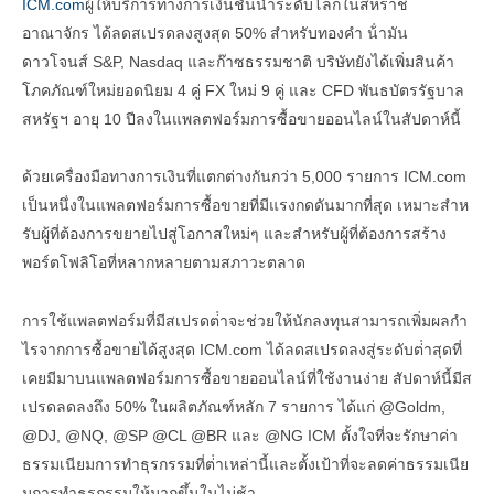
ICM.com
ผู้ให้บริการทางการเงินชั้นนําระดับโลกในสหราช
อาณาจักร ได้ลดสเปรดลงสูงสุด 50% สําหรับทองคํา น้ํามัน
ดาวโจนส์ S&P, Nasdaq และก๊าซธรรมชาติ บริษัทยังได้เพิ่มสินค้า
โภคภัณฑ์ใหม่ยอดนิยม 4 คู่ FX ใหม่ 9 คู่ และ CFD พันธบัตรรัฐบาล
สหรัฐฯ อายุ 10 ปีลงในแพลตฟอร์มการซื้อขายออนไลน์ในสัปดาห์นี้
ด้วยเครื่องมือทางการเงินที่แตกต่างกันกว่า 5,000 รายการ ICM.com
เป็นหนึ่งในแพลตฟอร์มการซื้อขายที่มีแรงกดดันมากที่สุด เหมาะสําห
รับผู้ที่ต้องการขยายไปสู่โอกาสใหม่ๆ และสําหรับผู้ที่ต้องการสร้าง
พอร์ตโฟลิโอที่หลากหลายตามสภาวะตลาด
การใช้แพลตฟอร์มที่มีสเปรดต่ําจะช่วยให้นักลงทุนสามารถเพิ่มผลกํา
ไรจากการซื้อขายได้สูงสุด ICM.com ได้ลดสเปรดลงสู่ระดับต่ําสุดที่
เคยมีมาบนแพลตฟอร์มการซื้อขายออนไลน์ที่ใช้งานง่าย สัปดาห์นี้มีส
เปรดลดลงถึง 50% ในผลิตภัณฑ์หลัก 7 รายการ ได้แก่ @Goldm,
@DJ, @NQ, @SP @CL @BR และ @NG ICM ตั้งใจที่จะรักษาค่า
ธรรมเนียมการทําธุรกรรมที่ต่ําเหล่านี้และตั้งเป้าที่จะลดค่าธรรมเนีย
มการทําธุรกรรมให้มากขึ้นในไม่ช้า