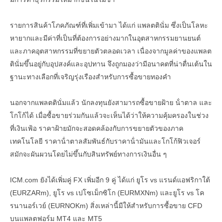
รายการสินค้าโภคภัณฑ์ที่เพิ่มเข้ามา ได้แก่ แพลตตินั่ม ซึ่งเป็นโลหะ
หายากและมีค่าที่เป็นที่ต้องการอย่างมากในอุตสาหกรรมยานยนต์
และภาคอุตสาหกรรมที่ขยายตัวตลอดเวลา เนื่องจากมูลค่าของแพลต
ตินั่มขึ้นอยู่กับอุปสงค์และอุปทาน จึงถูกมองว่ามีอนาคตที่น่าตื่นเต้นใน
ฐานะทางเลือกที่เจริญรุ่งเรืองสําหรับการซื้อขายทองคํา
นอกจากแพลตตินั่มแล้ว นักลงทุนยังสามารถซื้อขายฝ้าย น้ําตาล และ
โกโก้ได้ เมื่อซื้อขายร่วมกันแล้วจะเห็นได้ว่าให้ความคุ้มครองในช่วง
ที่เงินเฟ้อ ราคาฝ้ายมักจะสอดคล้องกับการขยายตัวของภาค
เทคโนโลยี ราคาน้ําตาลสัมพันธ์กับราคาน้ํามันและโกโก้ฟิวเจอร์
สมักจะผันผวนโดยไม่ขึ้นกับสินทรัพย์ทางการเงินอื่น ๆ
ICM.com ยังได้เพิ่มคู่ FX เพิ่มอีก 9 คู่ ได้แก่ ยูโร vs แรนด์แอฟริกาใต้
(EURZARm), ยูโร vs เปโซเม็กซิโก (EURMXNm) และยูโร vs โค
รนานอร์เวย์ (EURNOKm) สิ่งเหล่านี้มีให้สําหรับการซื้อขาย CFD
บนแพลตฟอร์ม MT4 และ MT5