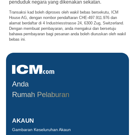
penduduk negara yang dikenakan sekatan.
Transaksi kad boleh diproses oleh wakil bebas bersekutu, ICM
House AG, dengan nombor pendaftaran CHE-497.911.976 dan
alamat berdaftar di 4 Industriesstrasse 24, 6300 Zug, Switzerland.
Dengan membuat pembayaran, anda mengakui dan bersetuju
bahawa pembayaran bagi pesanan anda boleh diuruskan oleh wakil
bebas ini.
Anda
Rumah Pelaburan
AKAUN
Gambaran Keseluruhan Akaun