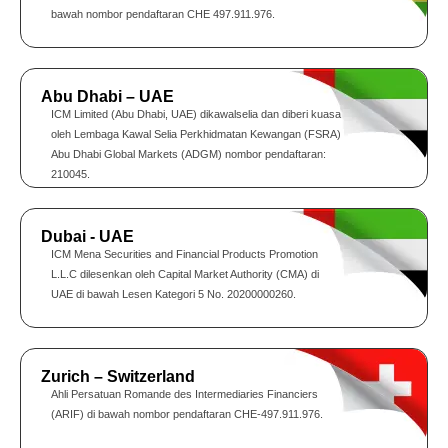
bawah nombor pendaftaran CHE 497.911.976.
Abu Dhabi – UAE
ICM Limited (Abu Dhabi, UAE) dikawalselia dan diberi kuasa
oleh Lembaga Kawal Selia Perkhidmatan Kewangan (FSRA)
Abu Dhabi Global Markets (ADGM) nombor pendaftaran:
210045.
Dubai - UAE
ICM Mena Securities and Financial Products Promotion
L.L.C dilesenkan oleh Capital Market Authority (CMA) di
UAE di bawah Lesen Kategori 5 No. 20200000260.
Zurich – Switzerland
Ahli Persatuan Romande des Intermediaries Financiers
(ARIF) di bawah nombor pendaftaran CHE-497.911.976.